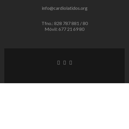
info@cardiolatidos.org
Tfno.: 828 787 881 / 80
Móvil: 677 21 69 80
Enlace
Enlace
Enlace
de
de
de
Facebook
Twitter
instagram