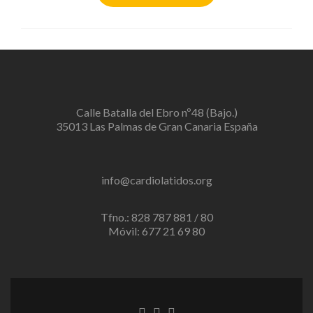
Calle Batalla del Ebro nº48 (Bajo.)
35013 Las Palmas de Gran Canaria España
info@cardiolatidos.org
Tfno.: 828 787 881 / 80
Móvil: 677 21 69 80
Enlace
Enlace
Enlace