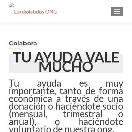
CAMBI
Colabora
TU AYUDA VALE
MUCHO
Tu ayuda es muy
importante, tanto de forma
económica a través de una
donación o haciéndote socio
(mensual, trimestral o
anual), o haciéndote
voluntario de nuestra ong.